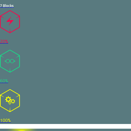
7 Blocks
20%
60%
100%