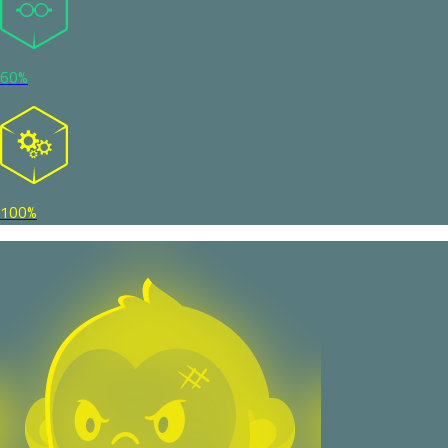
60%
100%