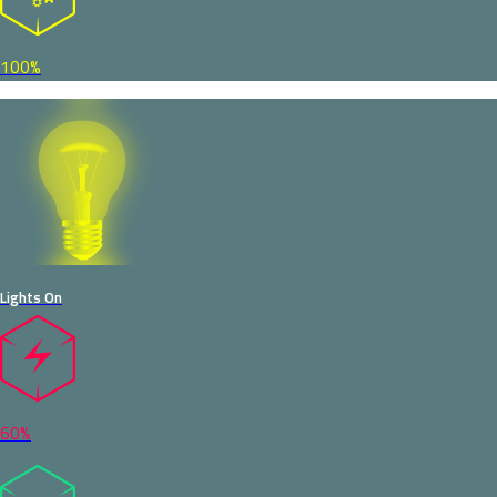
100%
Lights On
60%