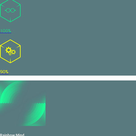
100%
90%
Rainbow Mind