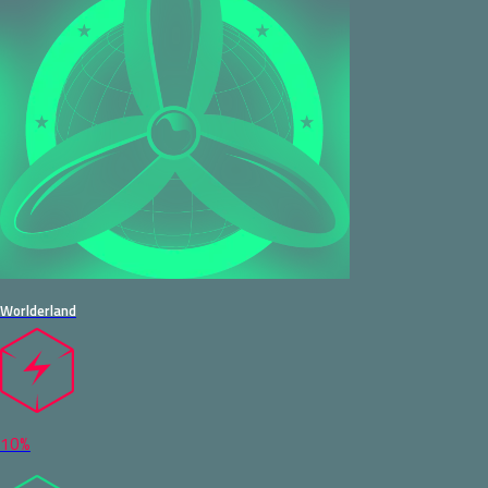
Worlderland
10%