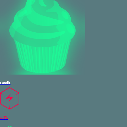
Candit
40%